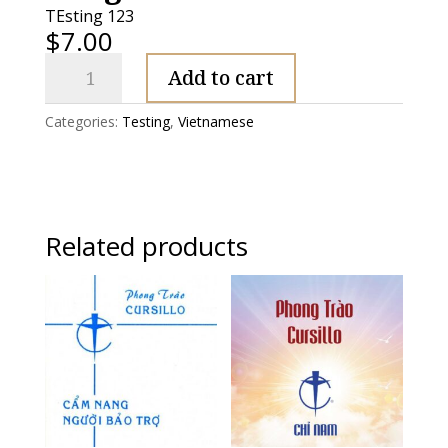
TEsting 123
$
7.00
Những
Add to cart
Tư
Tưởng
Categories:
Testing
,
Vietnamese
Nền
Tảng
PT
Cursillo
quantity
Related products