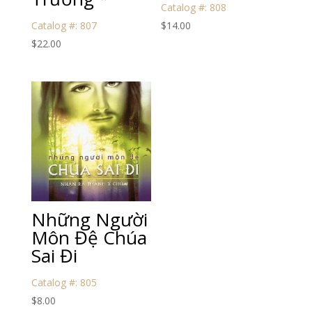
Catalog #: 808
Catalog #: 807
$
14.00
$
22.00
Những Người
Môn Đệ Chúa
Sai Đi
Catalog #: 805
$
8.00